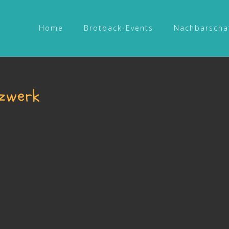
Home
Brotback-Events
Nachbarscha
tzwerk