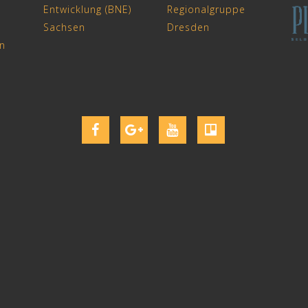
Kornkreise
Kornkreise
Kornkreise
Kornkreise
Dresden
Dresden
Dresden
Dresden
|
|
|
|
Facebook
Google+
Youtube
Trello