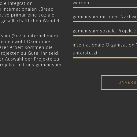
werden
die Integration
s internationalen „Bread
ative primär eine soziale
gemeinsam mit dem Nachwu
 gesellschaftlichen Wandel.
gemeinsam soziale Projekte
rship (Sozialunternehmen)
 Gemeinwohl-Ökonomie
internationale Organisation
erer Arbeit kommen die
unterstützt
Projekten zu Gute. Ihr seid
er Auswahl der Projekte zu
Projekte mit uns gemeinsam
UNVERB