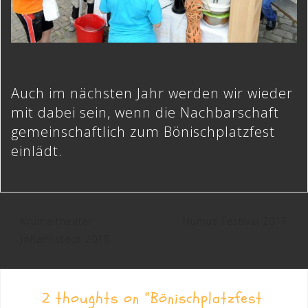
Auch im nächsten Jahr werden wir wieder
mit dabei sein, wenn die Nachbarschaft
gemeinschaftlich zum Bönischplatzfest
einlädt.
Beitragsnavigation
Krümeltheater
Humus Festival 2017
Johannstadt 2016
2 thoughts on “
Bönischplatzfest