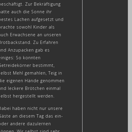
beschäftigt. Zur Bekräftigung
hatte auch die Sonne ihr
bestes Lachen aufgesetzt und
brachte sowohl Kinder als
auch Erwachsene an unseren
Brotbackstand. Zu Erfahren
und Anzupacken gab es
einiges: So konnten
Getreidekörner bestimmt,
selbst Mehl gemahlen, Teig in
die eigenen Hände genommen
und leckere Brötchen einmal
selbst hergestellt werden.
Dabei haben nicht nur unsere
Gäste an diesem Tag das ein-
oder andere dazulernen
können. Wir selbst sind sehr