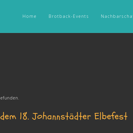
Home
Brotback-Events
Nachbarscha
gefunden.
dem 18. Johannstädter Elbefest