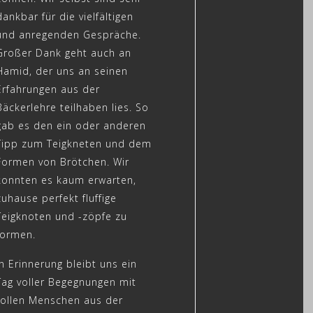
dankbar für die vielfältigen
und anregenden Gespräche.
Großer Dank geht auch an
Hamid, der uns an seinen
Erfahrungen aus der
Bäckerlehre teilhaben lies. So
gab es den ein oder anderen
Tipp zum Teigkneten und dem
Formen von Brötchen. Wir
konnten es kaum erwarten,
zuhause perfekt fluffige
Teigknoten und -zöpfe zu
formen.
In Erinnerung bleibt uns ein
Tag voller Begegnungen mit
tollen Menschen aus der