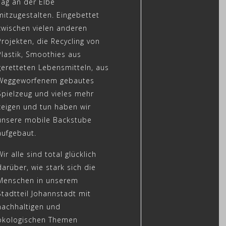
Tag an der Elbe
mitzugestalten. Eingebettet
zwischen vielen anderen
Projekten, die Recycling von
Plastik, Smoothies aus
geretteten Lebensmitteln, aus
Weggeworfenem gebautes
Spielzeug und vieles mehr
zeigen und tun haben wir
unsere mobile Backstube
aufgebaut.
Wir alle sind total glücklich
darüber, wie stark sich die
Menschen in unserem
Stadtteil Johannstadt mit
nachhaltigen und
ökologischen Themen